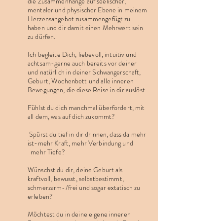
die Zusammenhänge auf seelischer,
mentaler und physischer Ebene in meinem
Herzensangebot zusammengefügt zu
haben und dir damit einen Mehrwert sein
zu dürfen.
Ich begleite Dich, liebevoll, intuitiv und
achtsam-gerne auch bereits vor deiner
und natürlich in deiner Schwangerschaft,
Geburt, Wochenbett und alle inneren
Bewegungen, die diese Reise in dir auslöst.
Fühlst du dich manchmal überfordert, mit
all dem, was auf dich zukommt?
Spürst du tief in dir drinnen, dass da mehr
ist-mehr Kraft, mehr Verbindung und
mehr Tiefe?
Wünschst du dir, deine Geburt als
kraftvoll, bewusst, selbstbestimmt,
schmerzarm-/frei und sogar extatisch zu
erleben?
Möchtest du in deine eigene inneren