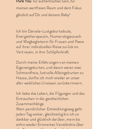
Pure You
: für authentisches Sein, für
meinen wertfreien Raum und dem Fokus
gänzlich auf Dir und deinem Baby!
Ich bin Daniela-Lustgeburtsdoula,
Energietherapeutin, Numerologiecoach
und Wegbegleiterin für Frauen und Paare
auf ihrer individuellen Reise zurück ins
Vertrauen, in ihre Schöpferkraft.
Durch meine Erfahrungen von meinen
Eigenengeburten, und davon waren zwei
Schmerzfreie, lustvolle Alleingeburten zu
Hause, durfte ich mich wieder an unser
aller weibliches Urwissen zurückerinnern.
Ich liebe das Leben, die Fügungen und das
Eintauchen in die ganzheitlichen
Zusammenhänge.
Mein persönlicher Entwicklungsweg geht
jeden Tag weiter, gleichzeitig bin ich so
dankbar und glücklich darüber, mein bis
anhin wieder Erinnertes Verständnis über