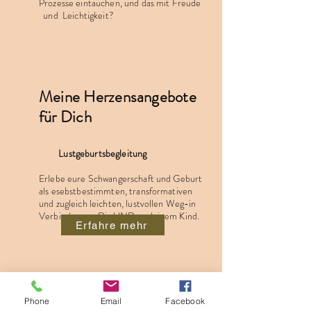
Prozesse eintauchen, und das mit Freude
und
Leichtigkeit?
Meine Herzensangebote
für Dich
Lustgeburtsbegleitung
Erlebe eure Schwangerschaft und Geburt
als esebstbestimmten, transformativen
und zugleich leichten, lustvollen Weg-in
Verbindung zu Dir UND zu deinem Kind.
Erfahre mehr
Numerologie
Phone
Email
Facebook
Entdecke deinen Seelenplan-Durch die