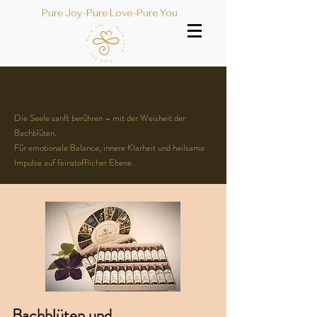
Pure Joy-Pure Love-Pure You
Die Seele sanft berühren – mit der Weisheit der
Bachblüten.
Für emotionale Balance, innere Klarheit und heilsame
Impulse auf feinstofflicher Ebene.
Bachblüten und